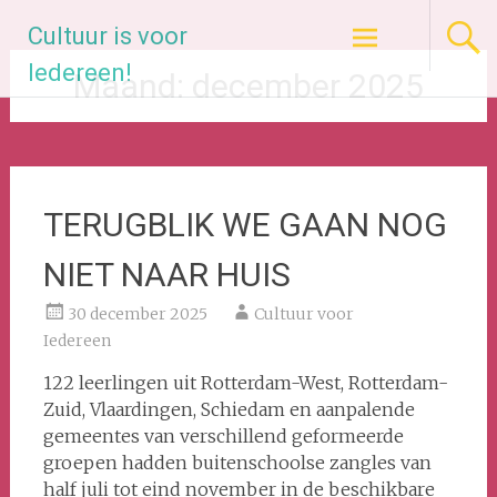
Ga
Cultuur is voor
naar
de
Iedereen!
Maand:
december 2025
inhoud
TERUGBLIK WE GAAN NOG
NIET NAAR HUIS
30 december 2025
Cultuur voor
Iedereen
122 leerlingen uit Rotterdam-West, Rotterdam-
Zuid, Vlaardingen, Schiedam en aanpalende
gemeentes van verschillend geformeerde
groepen hadden buitenschoolse zangles van
half juli tot eind november in de beschikbare