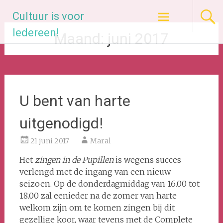
Ga
Cultuur is voor
naar
de
Iedereen!
Maand:
juni 2017
inhoud
U bent van harte
uitgenodigd!
21 juni 2017
Maral
Het
zingen in de Pupillen
is wegens succes
verlengd met de ingang van een nieuw
seizoen. Op de donderdagmiddag van 16.00 tot
18.00 zal eenieder na de zomer van harte
welkom zijn om te komen zingen bij dit
gezellige koor, waar tevens met de Complete