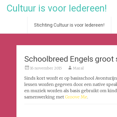
Cultuur is voor Iedereen!
Stichting Cultuur is voor Iedereen!
Ga
naar
de
inhoud
Schoolbreed Engels groot
16 november 2015
Maral
Sinds kort wordt er op basisschool Avonturij
lessen worden gegeven door een native speake
en muziek worden als basis gebruikt om kinder
samenwerking met
Groove Me
.