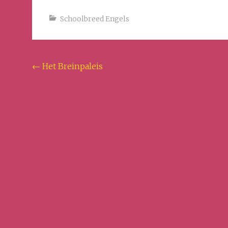
Schoolbreed Engels
Bericht
←
Het Breinpaleis
navigatie