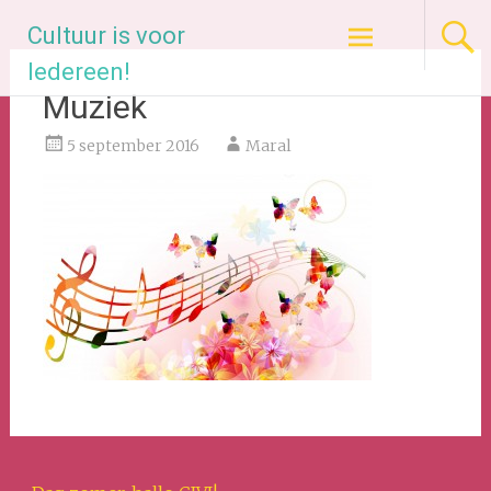
Ga
Cultuur is voor
naar
de
Iedereen!
inhoud
Muziek
5 september 2016
Maral