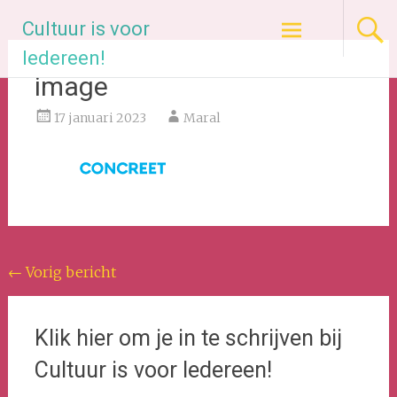
Ga
Cultuur is voor
naar
de
Iedereen!
inhoud
image
17 januari 2023
Maral
Bericht
←
Vorig bericht
navigatie
Klik hier om je in te schrijven bij
Cultuur is voor Iedereen!