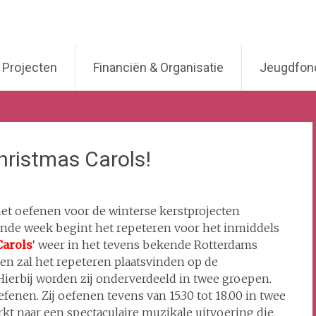
Projecten
Financiën & Organisatie
Jeugdfond
Christmas Carols!
 het oefenen voor de winterse kerstprojecten
ende week begint het repeteren voor het inmiddels
Carols
‘ weer in het tevens bekende Rotterdams
en zal het repeteren plaatsvinden op de
Hierbij worden zij onderverdeeld in twee groepen.
enen. Zij oefenen tevens van 15.30 tot 18.00 in twee
kt naar een spectaculaire muzikale uitvoering die