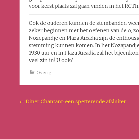
voor kerst plaats zal gaan vinden in het RCTh
Ook de ouderen kunnen de stembanden weer l
zeker beginnen met het oefenen van de o, zo
Nozepandje en Plaza Arcadia zijn de enthousias
stemming kunnen komen. In het Nozapandje
19.30 uur en in Plaza Arcadia zal het bijeenko
veel zin in! U ook?
Overig
Bericht
←
Diner Chantant: een spetterende afsluiter
navigatie