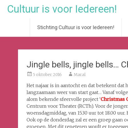
Cultuur is voor Iedereen!
Stichting Cultuur is voor Iedereen!
Ga
naar
de
inhoud
Jingle bells, jingle bells… 
5 oktober 2016
Maral
Het najaar is in aantocht en dat betekent dat
langzaamaan weer van start gaat… Vanaf volg
alom bekende sfeervolle project ‘
Christmas 
Centrum voor Theater (RCTh). Voor de jonger
woensdagmiddag, van 15.30 uur tot 18.00 uur. 
Ook op de donderdag zal er een groep gaan oef
groepen. Met dit repeteren wordt er toegewer