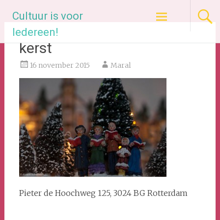
Ga
Cultuur is voor
naar
de
Iedereen!
inhoud
kerst
16 november 2015
Maral
Pieter de Hoochweg 125, 3024 BG Rotterdam