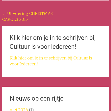
Bericht
←
Uitvoering CHRISTMAS
CAROLS 2015
navigatie
Klik hier om je in te schrijven bij
Cultuur is voor Iedereen!
Klik hier om je in te schrijven bij Cultuur is
voor Iedereen!
Nieuws op een rijtje
mei 2026
(1)