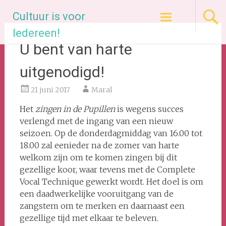
Ga
Cultuur is voor
naar
de
Iedereen!
inhoud
U bent van harte
uitgenodigd!
21 juni 2017
Maral
Het
zingen in de Pupillen
is wegens succes
verlengd met de ingang van een nieuw
seizoen. Op de donderdagmiddag van 16.00 tot
18.00 zal eenieder na de zomer van harte
welkom zijn om te komen zingen bij dit
gezellige koor, waar tevens met de Complete
Vocal Technique gewerkt wordt. Het doel is om
een daadwerkelijke vooruitgang van de
zangstem om te merken en daarnaast een
gezellige tijd met elkaar te beleven.