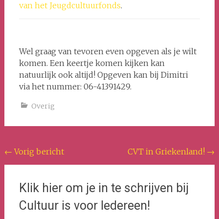
van het Jeugdcultuurfonds
.
Wel graag van tevoren even opgeven als je wilt
komen. Een keertje komen kijken kan
natuurlijk ook altijd! Opgeven kan bij Dimitri
via het nummer: 06-41391429.
Overig
Bericht
←
Vorig bericht
CVT in Griekenland!
→
navigatie
Klik hier om je in te schrijven bij
Cultuur is voor Iedereen!